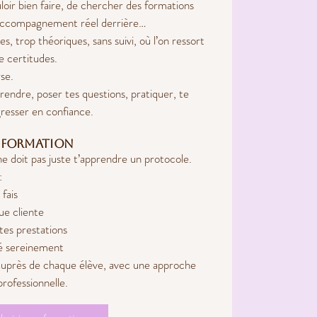
uloir bien faire, de chercher des formations
 accompagnement réel derrière…
s, trop théoriques, sans suivi, où l’on ressort
e certitudes.
rse.
endre, poser tes questions, pratiquer, te
resser en confiance.
a formation
e doit pas juste t’apprendre un protocole.
:
fais
ue cliente
tes prestations
é sereinement
auprès de chaque élève, avec une approche
professionnelle.