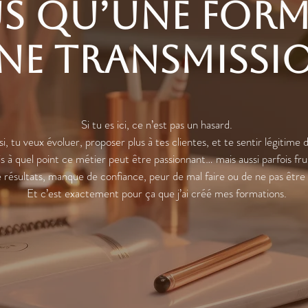
lus qu’une for
ne transmissi
Si tu es ici, ce n’est pas un hasard.
si, tu veux évoluer, proposer plus à tes clientes, et te sentir légitime 
is à quel point ce métier peut être passionnant… mais aussi parfois fru
résultats, manque de confiance, peur de mal faire ou de ne pas être 
Et c’est exactement pour ça que j’ai créé mes formations.