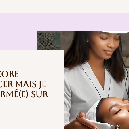
core
cer mais je
rmé(e) sur