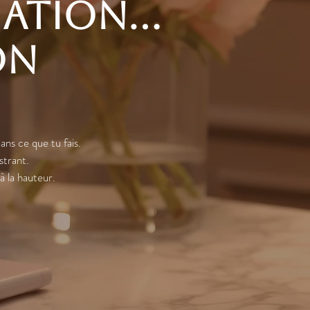
mation…
on
dans ce que tu fais.
strant.
à la hauteur.