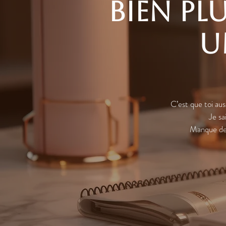
Bien p
u
C’est que toi aus
Je sa
Manque de 