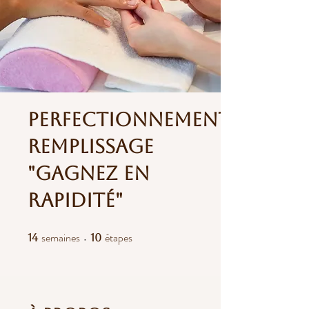
Perfectionnement
Remplissage
"Gagnez en
rapidité"
semaines
étapes
14 semaines
10 étapes
14
10